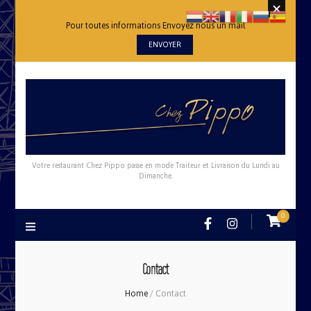
Pour toutes informations Envoyez nous un mail
ENVOYER
Votre restaurant Chez Pippo passe en mode Traiteur et Livraison du Lundi au
Dimanche.
0
Contact
Home
/
Contact