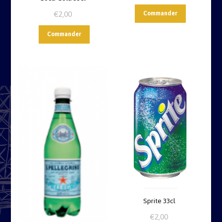
€
2,00
Commander
Commander
Sprite 33cl
€
2,00