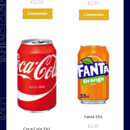
€
12,50
€
2,00
Commander
Commander
Fanta 33cl
€
2,00
Coca-Cola 33cl