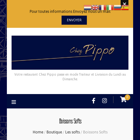
Pour toutes informations Envoyez nous un mail
ENVOYER
Votre restaurant Chez Pippo passe en mode Traiteur et Livraison du Lundi au
Dimanche.
0
Boissons Softs
Home
/
Boutique
/
Les softs
/
Boissons Softs