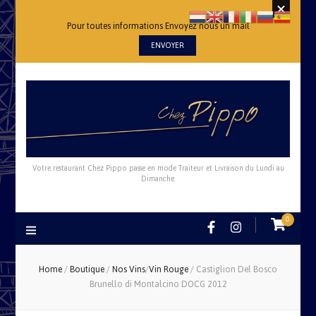
Pour toutes informations Envoyez nous un mail
ENVOYER
Votre restaurant Chez Pippo passe en mode Traiteur et Livraison du Lundi au
Dimanche.
0
Home
/
Boutique
/
Nos Vins
/
Vin Rouge
/
Castiglion Del Bosco
Brunello di Montalcino DOCG 2012