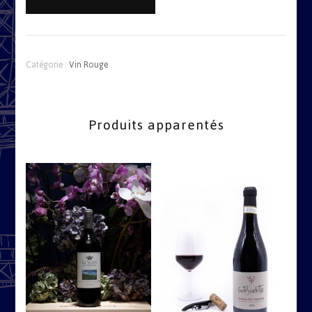
Del
Bosco
Brunello
di
Catégorie :
Vin Rouge
Montalcino
DOCG
2012
Produits apparentés