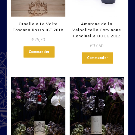
Ornellaia Le Volte
Amarone della
Toscana Rosso IGT 2018
Valpolicella Corvinone
Rondinella DOCG 2012
€
25,70
€
37,50
Commander
Commander