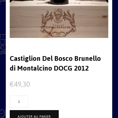
Castiglion Del Bosco Brunello
di Montalcino DOCG 2012
€
49,30
quantité
de
Castiglion
AJOUTER AU PANIER