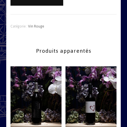
Zemmer
Pinot
Nero
Riserva
Catégorie :
Vin Rouge
Kofl
DOC
2018
Produits apparentés