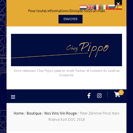
Pour toutes informations Envoyez nous un mail
ENVOYER
Votre restaurant Chez Pippo passe en mode Traiteur et Livraison du Lundi au
Dimanche.
0
Home
/
Boutique
/
Nos Vins
/
Vin Rouge
/
Peter Zemmer Pinot Nero
Riserva Kofl DOC 2018