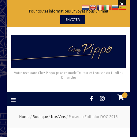
Pour toutes informations Envoyez nous un mail
ENVOYER
Votre restaurant Chez Pippo passe en mode Traiteur et Livraison du Lundi au
Dimanche.
0
Home
/
Boutique
/
Nos Vins
/
Prosecco Follador DOC 2018