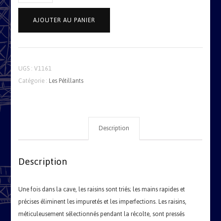
I
AJOUTER AU PANIER
Barisei
Franciacorta
Natura
Millesimato
UGS :
V1161
DOCG
Catégorie :
Les Pétillants
2014
Description
Description
Une fois dans la cave, les raisins sont triés; les mains rapides et
précises éliminent les impuretés et les imperfections. Les raisins,
méticuleusement sélectionnés pendant la récolte, sont pressés