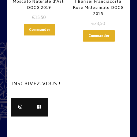
Moscato Naturale d’Asti
I Barisei Franciacorta
DOCG 2019
Rosé Millesimato DOCG
2015
€
15,50
€
23,50
Commander
Commander
INSCRIVEZ-VOUS !