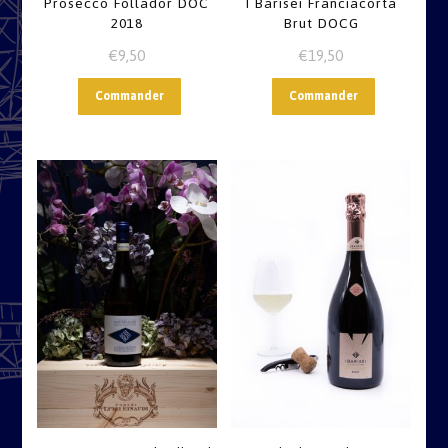
Prosecco Follador DOC
I Barisei Franciacorta
2018
Brut DOCG
€
9,50
€
19,50
Commander
Commander