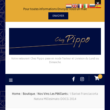
Pour toutes informations Envoyez nous un mail
ENVOYER
Votre restaurant Chez Pippo passe en mode Traiteur et Livraison du Lundi au
Dimanche.
0
Home
/
Boutique
/
Nos Vins
/
Les Pétillants
/
I Barisei Franciacorta
Natura Millesimato DOCG 2014